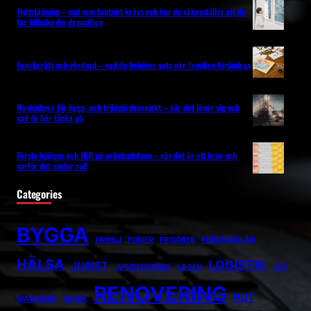
Flyttstädning – vad som faktiskt krävs och hur du säkerställer att du
får tillbaka din deposition
Familjerätt och vårdnad – vad du behöver veta när familjen förändras
Maskinhyra för bygg- och trädgårdsprojekt – när det lönar sig och
vad du bör tänka på
Första hjälpen och HLR på arbetsplatsen – när det är ett krav och
varför det spelar roll
Categories
BYGGA
FAMILJ
FOBIER
FRISÖRER
FÖRETAGSLÅN
HÄLSA
LOGISTIK
JURIST
JURISTBYRÅER
LAGEN
LÅN
RENOVERING
RUT
MASKINER
MUSIK