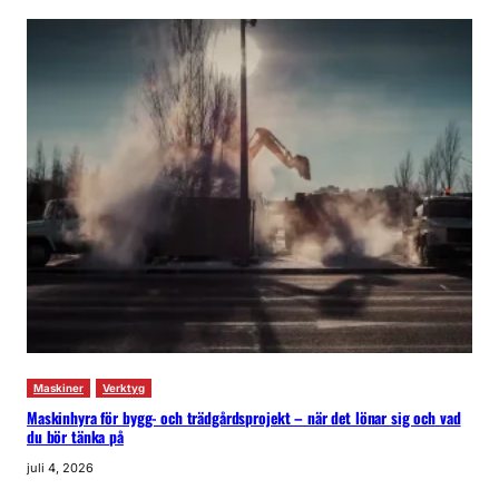
Maskiner
Verktyg
Maskinhyra för bygg- och trädgårdsprojekt – när det lönar sig och vad
du bör tänka på
juli 4, 2026