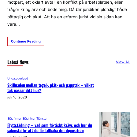
motpart, ett oklart avtal, en konflikt på arbetsplatsen, eller
frågor kring arv och bodelning. Då blir juridiken plötsligt både
påtaglig och akut. Att ha en erfaren jurist vid sin sidan kan
vara…
Continue Reading
Latest News
View All
Uncategorized
Skillnaden mellan tegel-, plåt- och papptak – vilket
tak passar ditt hus?
juli 16, 2026
Städfirma
, 
Städning
, 
Tjänster
Flyttstädning – vad som faktiskt krävs och hur du
säkerställer att du får tillbaka din deposition