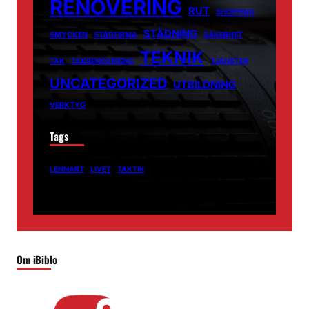
RENOVERING
RUT
SHOPPING
STÄDNING
SMYCKEN
STÄDFIRMA
SÄKERHET
TEKNIK
TAK
TAKRENOVERING
TJÄNSTER
UNCATEGORIZED
UTBILDNING
VERKTYG
Tags
LENNART
LIVET
TAKTIK
Om iBiblo