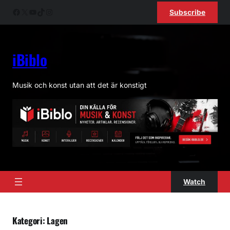
Hoppa
Facebook
X
YouTube
TikTok
Instagram
Subscribe
till
innehåll
iBiblo
Musik och konst utan att det är konstigt
Watch
Kategori:
Lagen