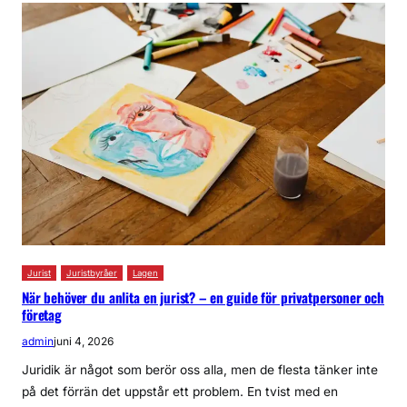
Jurist
Juristbyråer
Lagen
När behöver du anlita en jurist? – en guide för privatpersoner och
företag
admin
juni 4, 2026
Juridik är något som berör oss alla, men de flesta tänker inte
på det förrän det uppstår ett problem. En tvist med en