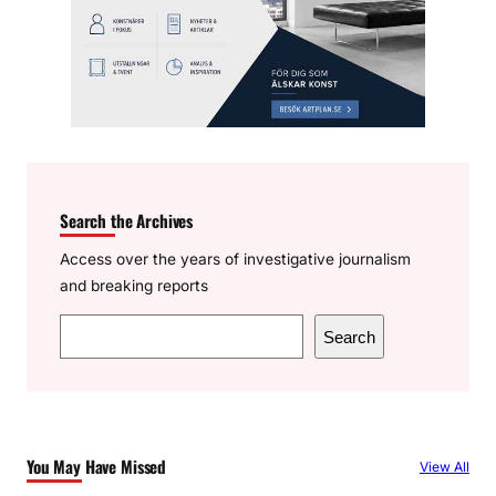
Search the Archives
Access over the years of investigative journalism
and breaking reports
S
Search
e
a
r
c
You May Have Missed
View All
h