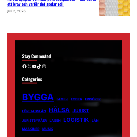
ett krav och varför det spelar roll
juli 3, 2026
Stay Connected
Facebook
X
YouTube
TikTok
Instagram
Categories
BYGGA
FAMILJ
FOBIER
FRISÖRER
HÄLSA
JURIST
FÖRETAGSLÅN
LOGISTIK
JURISTBYRÅER
LAGEN
LÅN
MASKINER
MUSIK