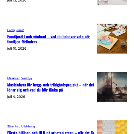
juli 13, 2026
Familj
, 
Jurist
Familjerätt och vårdnad – vad du behöver veta när
familjen förändras
juli 10, 2026
Maskiner
, 
Verktyg
Maskinhyra för bygg- och trädgårdsprojekt – när det
lönar sig och vad du bör tänka på
juli 4, 2026
Säkerhet
, 
Utbildning
Första hjälpen och HLR på arbetsplatsen – när det är