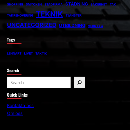
STÄDNING
SHOPPING
SMYCKEN
STÄDFIRMA
SÄKERHET
TAK
TEKNIK
TAKRENOVERING
TJÄNSTER
UNCATEGORIZED
UTBILDNING
VERKTYG
Tags
LENNART
LIVET
TAKTIK
Search
S
e
Quick Links
a
r
Kontakta oss
c
Om oss
h